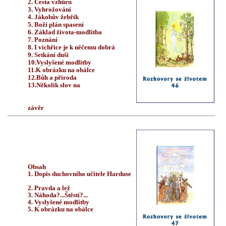
2. Cesta vzhůru
3. Vyhrožování
4. Jákobův žebřík
5. Boží plán spasení
6. Základ života-modlitba
7. Poznání
8. I vichřice je k něčemu dobrá
9. Setkání duší
10.Vyslyšené modlitby
11.K obrázku na obálce
12.Bůh a příroda
13.Několik slov na
závěr
Obsah
1. Dopis duchovního učitele Harduse
2. Pravda a lež
3. Náhoda?...Štěstí?...
4. Vyslyšené modlitby
5. K obrázku na obálce