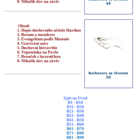
8. Několik slov na závěr
Obsah
1. Dopis duchovního učitele Harduse
2. Rozum a moudrost
3. Evangelium podle Matouše
4. Uzavírání aury
5. Duchovní hierarchie
6. Vzpomínka na Pavlu
7. Brouček s lucerničkou
8. Několik slov na závěr
Zpět na Úvod
R1 - R10
R11 - R20
R21 - R30
R31 - R40
R41 - R50
R51 - R60
R61 - R70
R71 - R80
R81 - R90