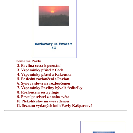
nemáme Pavlu
2.
Pavlina cesta k poznání
3. Vzpomínky přátel z Čech
4. Vzpomínky přátel z Rakouska
5.
Poslední rozloučení s Pavlou
6. Synova slova na rozloučenou
7. Vzpomínky Pavliny bývalé ředitelky
8. Rozloučení sestry Inge
9. První poselství z onoho světa
10. Několik slov na vysvětlenou
11. Seznam vydaných knih Pavly Kašparcové