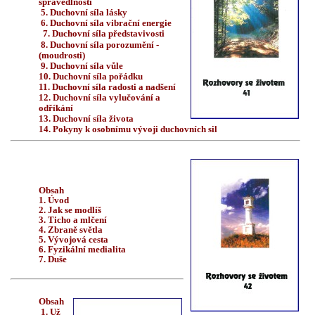
spravedlnosti
5.
Duchovní síla lásky
6.
Duchovní síla vibrační energie
7. Duchovní síla představivosti
8. Duchovní síla porozumění -
(moudrosti)
9. Duchovní síla vůle
10. Duchovní síla pořádku
11. Duchovní síla radosti a nadšení
12. Duchovní síla vylučování a
odříkání
13. Duchovní síla života
14. Pokyny k osobnímu vývoji duchovních sil
Obsah
1. Úvod
2. Jak se modlíš
3. Ticho a mlčení
4. Zbraně světla
5.
Vývojová cesta
6. Fyzikální medialita
7. Duše
Obsah
1. Už