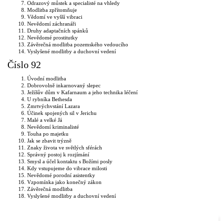
Odrazový můstek a specialisté na vhledy
Modlitba zpřítomňuje
Vědomí ve vyšší vibraci
Nevědomí záchranáři
Druhy adaptačních spánků
Nevědomé prostitutky
Závěrečná modlitba pozemského vedoucího
Vyslyšené modlitby a duchovní vedení
Číslo 92
Úvodní modlitba
Dobrovolně inkarnovaný slepec
Ježíšův dům v Kafarnaum a jeho technika léčení
U rybníka Bethesda
Zmrtvýchvstání Lazara
Účinek spojených sil v Jerichu
Malé a velké Já
Nevědomí kriminalisté
Touha po majetku
Jak se zbavit trýzně
Znaky života ve světlých sférách
Správný postoj k rozjímání
Smysl a účel kontaktu s Božími posly
Kdy vstupujeme do vibrace milosti
Nevědomé porodní asistentky
Vzpomínka jako konečný zákon
Závěrečná modlitba
Vyslyšené modlitby a duchovní vedení