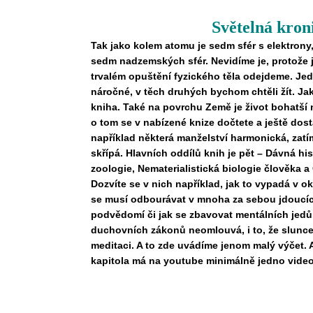
Světelná kron
Tak jako kolem atomu je sedm sfér s elektrony
sedm nadzemských sfér. Nevidíme je, protože j
trvalém opuštění fyzického těla odejdeme. Jed
náročné, v těch druhých bychom chtěli žít. Ja
kniha. Také na povrchu Země je život bohatší 
o tom se v nabízené knize dočtete a ještě dost
například některá manželství harmonická, zatí
skřípá. Hlavních oddílů knih je pět – Dávná hi
zoologie, Nematerialistická biologie člověka a 
Dozvíte se v nich například, jak to vypadá v ok
se musí odbourávat v mnoha za sebou jdoucích 
podvědomí či jak se zbavovat mentálních jedů
duchovních zákonů neomlouvá, i to, že slun
meditaci. A to zde uvádíme jenom malý výčet. A
kapitola má na youtube minimálně jedno video