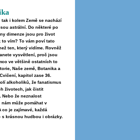
ika
, tak i kolem Země se nachází
sou astrální. Do některé po
ny dimenze jsou pro život
k to vím? To vám poví tato
než ten, který vidíme. Rovněž
anete vysvětlení, proč jsou
mco ve většině ostatních to
storie, Naše země, Botanika a
Cvičení, kapitol zase 36.
olí alkoholiků, že fanatismus
životech, jak čistit
. Nebo že neznalost
ce nám může pomáhat v
 co je zajímavé, každá
 s krásnou hudbou i obrázky.