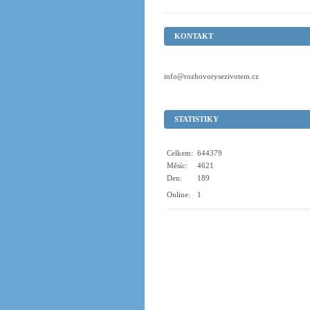
KONTAKT
info@rozhovorysezivotem.cz
STATISTIKY
Celkem:
644379
Měsíc:
4621
Den:
189
Online:
1