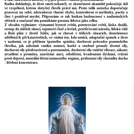
Kniha dokladuje, že život smrtí nekončí; ve skutečnosti okamžitě pokračuje dál
ve vyspělosti, kterou dotyčný člověk právě má. Proto tolik autorka doporučuje
pracovat na sobě, odstraňovat vlastní chyby, kontrolovat si myšlenky, pocity a
činy i pozitivně myslet. Připravíme se tak hezkou budoucnost v nadzemských
sférách a současně tím pomáháme posunu lidstva jako celku.
Z obsahu vyjímáme: významné bytosti světla, potencování světů, láska duálů,
sestup do nižších sluncí, tajemství čísel a hvězd, pročišťování národa, lidská vůle
a Boží plán v životě Ježíše, jak se chovat v těžkých situacích, dezorientace
odtělených při katastrofách, co vnímá ten, kdo umírá, adaptační spánek a život
v nadzemí, co je příčinou špatného spánku, duchovní průvodce pozemského
člověka, jak zabránit vzniku nemoci, horké a studené proudy životní síly,
duchovní síly představivosti a porozumění, duchovní síla vnitřní vibrace, zákony
zrcadlení a proměny, uzavírání aury, sebeléčení, kvadrantní dýchání, cvičení
proti depresi, mentální léčení nemocného orgánu, probuzení síly vlastního ducha
- léčebná koncentrace.