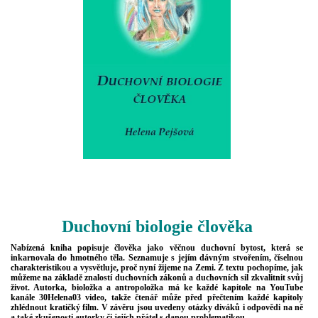
Duchovní biologie člověka
Nabízená kniha popisuje člověka jako věčnou duchovní bytost, která se
inkarnovala do hmotného těla. Seznamuje s jejím dávným stvořením, číselnou
charakteristikou a vysvětluje, proč nyní žijeme na Zemi. Z textu pochopíme, jak
můžeme na základě znalostí duchovních zákonů a duchovních sil zkvalitnit svůj
život. Autorka, bioložka a antropoložka má ke každé kapitole na YouTube
kanále 30Helena03 video, takže čtenář může před přečtením každé kapitoly
zhlédnout kratičký film. V závěru jsou uvedeny otázky diváků i odpovědi na ně
a také zkušenosti autorky či jejích přátel s danou problematikou.