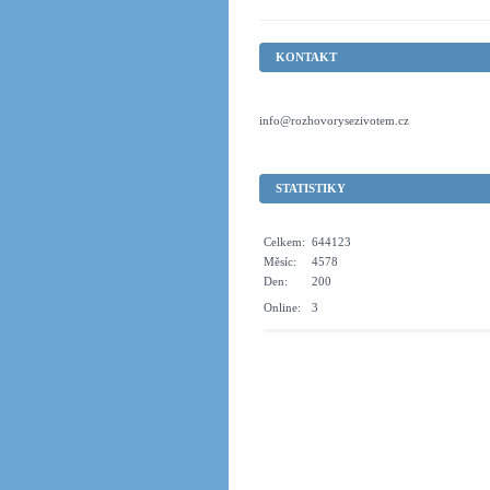
KONTAKT
info@rozhovorysezivotem.cz
STATISTIKY
Celkem:
644123
Měsíc:
4578
Den:
200
Online:
3